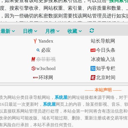
，如果要查看该站更多搜索的索引信息，可以点击
“搜狗索引
度、搜索引擎收录、网站权重、索引量、内容质量和数量、
，因为一些确切的私密数据则需要找该网站管理员进行如实提
任何一个网站是否值得您去浏览和收藏，还是需要根据您自
最好的。
最新
日榜
月榜
收藏
Yandex
站长导航网
必应
今日头条
奈菲影视
冰凌输入法
w3school
知乎专栏
环球网
北京时间
Gitee码云
CSDN博客
—— 本站声明 ——
质为网站分类目录导航网站，
系统屋
的网址链接都来源于网络，对于
月16日最近一次更新时，
系统屋
网页上的内容，除某些影视、音乐、
以直接联系网站管理员进行处理，本站会第一时间将含有违法信息和
收录的网站可能改版、域名可能过期、删除、重新注册或者交易等情
有风险自行承担，本站不承担任何责任。