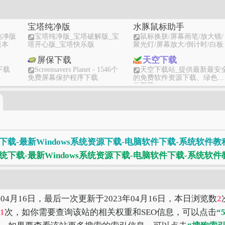
宝塔纯净版
水豚鼠标助手
纯净版
宝塔纯净版_宝塔破解版_宝
鼠标换肤/屏幕画笔/放大镜/
版本
塔开心版_宝塔快乐版
聚光灯/屏幕放大/倒计时/白板
屏保下载
天空下载
下载
Screensavers Planet - 1546个
天空下载站_提供最新最安
免费屏幕保护程序下载
的免费软件资源下载、绿色软
件下载
当下软件
下载之家
-多
当下软件园-绿色软件_最新
下载之家-新鲜热门的绿色
绿色下载软件_免费软件下载网
件下载、系统软件下载就在下
站 - 当下软件园
载之家
多多软件
pc6下载
的软件
多多软件站-提供绿色软件和
pc6下载站-官方软件下载基
载-最新Windows系统资源下载-电脑软件下载-系统软件教
热门单机游戏下载
地-安全、高速、放心的下载
站！
年04月16日，最后一次更新于2023年04月16日，本日浏览数
2
1
次，如你需要查询该站的相关权重和SEO信息，可以点击
“