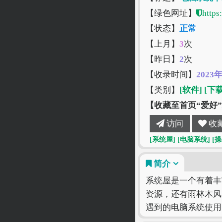
【绿色网址】
https
【状态】
正常
【上月】
3
次
【昨日】
2
次
【收录时间】
2023
【类别】
[软件]
[下载
【收藏至首页“爱好
访问
收
[系统屋]
[电脑系统]
[
简介
系统屋是一个有着丰富
资源，还有雨林木风
遇到的电脑系统使用