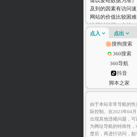
请以爱站数据为准）
及到的因素有访问速
网站的价值比较困难
访问时长等！当然，
合您自己的网站才是
点入
点出
搜狗搜索
360搜索
360导航
抖音
脚本之家
语文迷
由于本站非常导航的性
际控制。在2023年04
出现其他违规问题，可
为网址导航的特殊性，
楚后，再进行访问，如