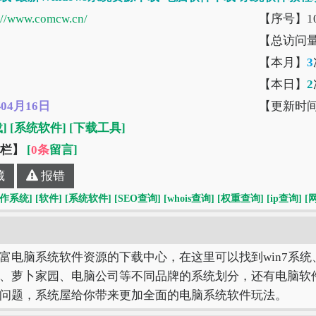
://www.comcw.cn/
【序号】10
【总访问
【本月】
3
【本日】
2
年04月16日
【更新时
]
[系统软件]
[下载工具]
”栏】
[
0条
留言]
藏
报错
操作系统]
[软件]
[系统软件]
[SEO查询]
[whois查询]
[权重查询]
[ip查询]
[
电脑系统软件资源的下载中心，在这里可以找到win7系统、win
、萝卜家园、电脑公司等不同品牌的系统划分，还有电脑软
问题，系统屋给你带来更加全面的电脑系统软件玩法。