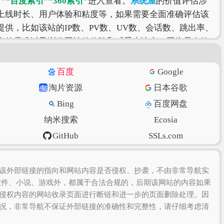
”
“百度索引”
“360索引”
进入查看。
系统屋
的价值评估涉
上线时长、用户体验和粘度等，如果需要全面准确评估该
供，比如该站的IP数、PV数、UV数、会话数、跳出率、
身的需求以及浏览网站的体验和感受来决定，因为只有符
百度
Google
淘片资源
日本谷歌
Bing
百度网盘
纳米搜索
Ecosia
GitHub
SSLs.com
虎扑篮球
美得云
该外部链接的指向和网站内容是否侵权、抄袭，不由非常导航实
软件、小说、游戏外，都属于合法合规的，后期该网站的内容如果
侵权内容的网站收录页面进行断链和进一步的页面删除处理。因
况，非常导航不保证外部链接的准确性和完整性，请仔细考虑清