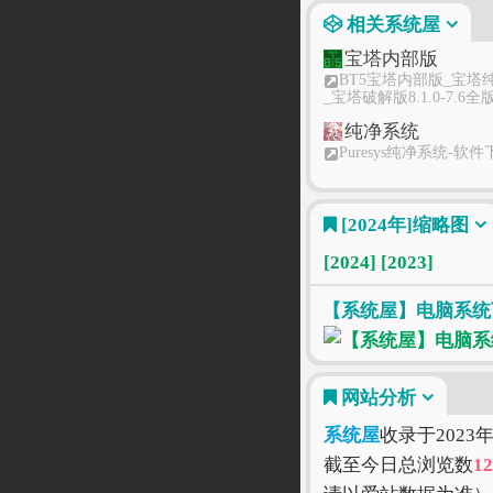
相关系统屋
宝塔内部版
BT5宝塔内部版_宝塔
_宝塔破解版8.1.0-7.6全
纯净系统
Puresys纯净系统-软件
西西软件
[2024年]
缩略图
西西软件园-西西游戏网
重安全的软件下载基地
[2024]
[2023]
多特软件
软件下载_更快更安全
【系统屋】电脑系统下
下载中心_多特软件站
网站分析
系统屋
收录于2023
截至今日总浏览数
12