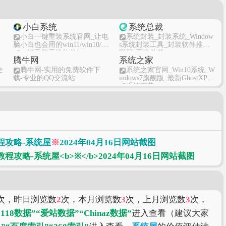
小白系统
系统总裁
小白一键重装系统官网_让电
系统封装_封装系统_Window
脑小白也会用的win11/win10/wi
s系统封装工具_封装软件推广
n7一键重装系统软件!
联盟-系统总裁
腾牛网
系统之家
全
腾牛网-实用的免费软件下
系统之家官网_Win10系统_W
载-专业的QQ交流站
indows7旗舰版_最新GhostXP S
p3系统下载
ZOL下载
绿色资源
软
ZOL下载-免费软件,绿色软件
绿色资源网-绿色下载站-做
最好的免费软件下载网站
程攻略-系统屋
※
2024年04月16日网站截图
网
次，昨日浏览数
2
次，本月浏览数
3
次，上月浏览数
3
次，
5118数据”
“爱站数据”
“Chinaz数据”
进入查看（建议大家